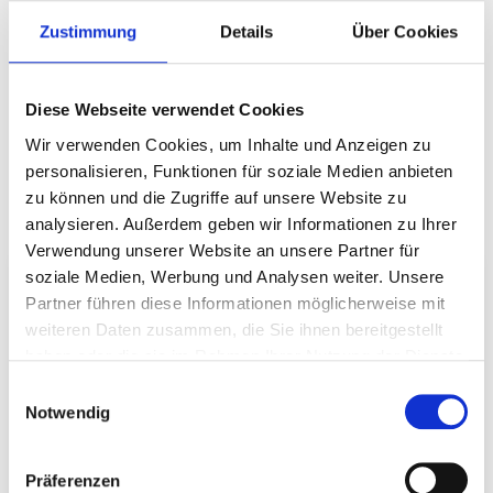
info@wallcloud.eu
Zustimmung
Details
Über Cookies
WallCloud GmbH
Königsteiner Straße 29
Diese Webseite verwendet Cookies
61381 Friedrichsdorf
Wir verwenden Cookies, um Inhalte und Anzeigen zu
personalisieren, Funktionen für soziale Medien anbieten
zu können und die Zugriffe auf unsere Website zu
analysieren. Außerdem geben wir Informationen zu Ihrer
Verwendung unserer Website an unsere Partner für
soziale Medien, Werbung und Analysen weiter. Unsere
Kontaktformular
Partner führen diese Informationen möglicherweise mit
weiteren Daten zusammen, die Sie ihnen bereitgestellt
Name
haben oder die sie im Rahmen Ihrer Nutzung der Dienste
gesammelt haben.
Einwilligungsauswahl
Notwendig
Mail
Präferenzen